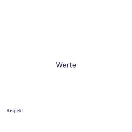
Mission
Leidenschaftliche Entwicklung und Produktion von
keramischen Lösungen für unsere Kunden
Werte
Respekt