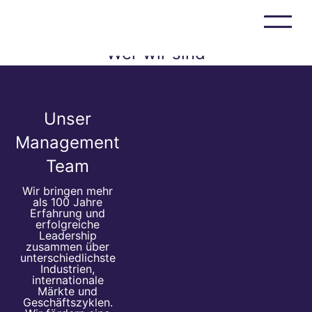
Wer wir sind
BJS Ceramics
BJS Composites
Wer wir sind
Unser
Karriere
Management
Events & News
Team
BJS Ceramics GmbH / BJS Composites GmbH
Siemensstrasse 6a
D-86368 Gersthofen
Wir bringen mehr
als 100 Jahre
+49 821
Erfahrung und
999 508 00
erfolgreiche
info@bjsceramics.com
Leadership
zusammen über
unterschiedlichste
Industrien,
internationale
Märkte und
Geschäftszyklen.