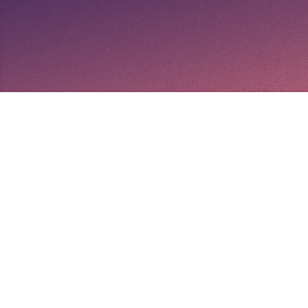
Unser Motto:
Niemals aufgeben!
Vision
Führender SiC-Faser & CMC-Entwickler und
Hersteller in der EU