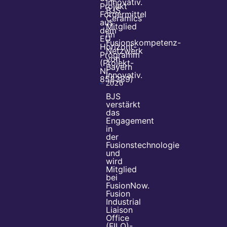
Innovativ
.
Projekt
BJS
Fördermittel
Ceramics
aus
Mitglied
dem
im
EU
Fusionskompetenz-
Horizont-
Netzwerk
Programm
von
(Projekt-
Bayern
Nr.
Innovativ
.
858389)
2026
BJS
verstärkt
das
Engagement
in
der
Fusionstechnologie
und
wird
Mitglied
bei
FusionNow
.
Fusion
Industrial
Liaison
Office
(FILO)-