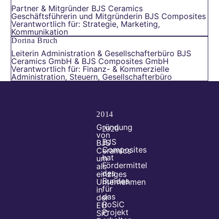
Partner & Mitgründer BJS Ceramics
Geschäftsführerin und Mitgründerin BJS Composites
Verantwortlich für: Strategie, Marketing,
Kommunikation
Dorina Bruch
Leiterin Administration & Gesellschafterbüro BJS
Ceramics GmbH & BJS Composites GmbH
Verantwortlich für: Finanz- & Kommerzielle
Administration, Steuern, Gesellschafterbüro
2014
Gründung
2020
von
BJS
BJS
Composites
Ceramics
hat
um
Fördermittel
als
des
einziges
Bundes
Unternehmen
für
in
das
der
RoSiC
EU
Projekt
SiC