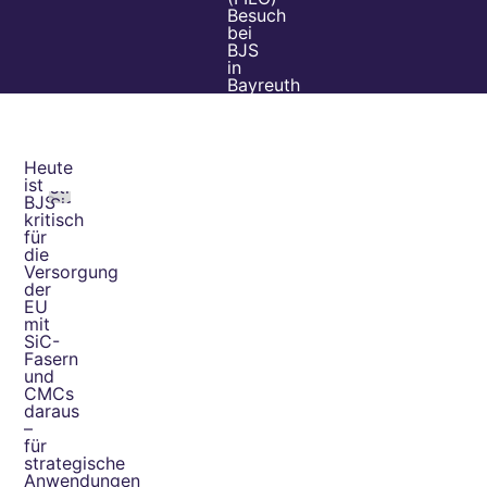
Besuch
bei
BJS
in
Bayreuth
YOUTUBE/VIMEO
AKTIVIEREN
Durch
das
Heute
Aktivieren
ist
stimmen
BJS
Sie
kritisch
der
für
Datenschutzerklärung
die
zur
Versorgung
Nutzung
der
von
EU
YouTube
mit
und
SiC-
Vimeo
Fasern
zu.
und
CMCs
daraus
–
für
strategische
Anwendungen